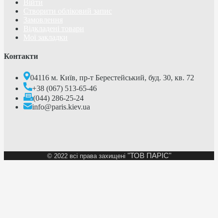
Війти
Створити обліковий запис
Замовлення
Відкладені товари
Мої закладки
Контакти
04116 м. Київ, пр-т Берестейський, буд. 30, кв. 72
+38 (067) 513-65-46
(044) 286-25-24
info@paris.kiev.ua
"ТОВ ПАРІС"
©
2022 всі права захищені