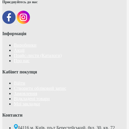
Приєднуйтесь до нас
Інформація
Виробники
Акції
Прайс-листи (Каталоги)
Про нас
Кабінет покупця
Війти
Створити обліковий запис
Замовлення
Відкладені товари
Мої закладки
Контакти
04116 м. Київ, пр-т Берестейський, буд. 30, кв. 72