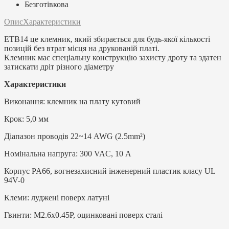
Безготівкова
Опис
Характеристики
ETB14 це клемник, який збирається для будь-якої кількості
позицій без втрат місця на друкованій платі.
Клемник має спеціальну конструкцію захисту дроту та здатен
затискати дріт різного діаметру
Характеристики
Виконання: клемник на плату кутовий
Крок: 5,0 мм
Діапазон проводів 22~14 AWG (2.5mm²)
Номінальна напруга: 300 VAC, 10 А
Корпус PA66, вогнезахисний інженерний пластик класу UL
94V-0
Клеми: луджені поверх латуні
Гвинти: M2.6x0.45P, оцинковані поверх сталі