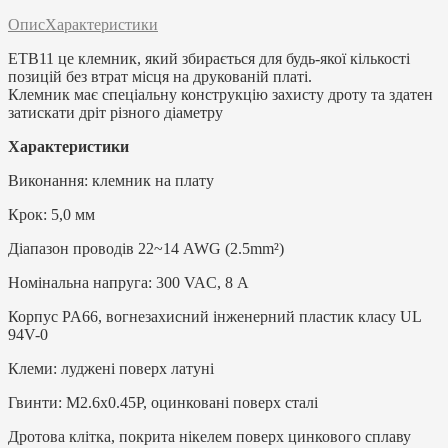
Опис
Характеристики
ETB11 це клемник, який збирається для будь-якої кількості
позицій без втрат місця на друкованій платі.
Клемник має спеціальну конструкцію захисту дроту та здатен
затискати дріт різного діаметру
Характеристики
Виконання: клемник на плату
Крок: 5,0 мм
Діапазон проводів 22~14 AWG (2.5mm²)
Номінальна напруга: 300 VAC, 8 А
Корпус PA66, вогнезахисний інженерний пластик класу UL
94V-0
Клеми: луджені поверх латуні
Гвинти: M2.6x0.45P, оцинковані поверх сталі
Дротова клітка, покрита нікелем поверх цинкового сплаву