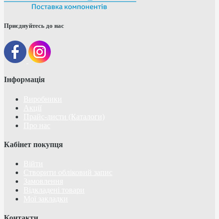
Приєднуйтесь до нас
Інформація
Виробники
Акції
Прайс-листи (Каталоги)
Про нас
Кабінет покупця
Війти
Створити обліковий запис
Замовлення
Відкладені товари
Мої закладки
Контакти