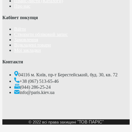
Прайс-листи (Каталоги)
Про нас
Кабінет покупця
Війти
Створити обліковий запис
Замовлення
Відкладені товари
Мої закладки
Контакти
04116 м. Київ, пр-т Берестейський, буд. 30, кв. 72
+38 (067) 513-65-46
(044) 286-25-24
info@paris.kiev.ua
"ТОВ ПАРІС"
©
2022 всі права захищені