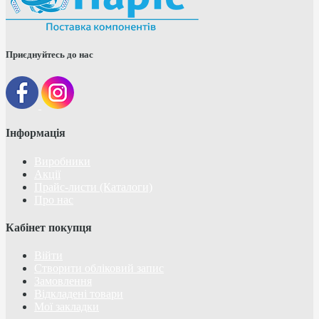
Приєднуйтесь до нас
Інформація
Виробники
Акції
Прайс-листи (Каталоги)
Про нас
Кабінет покупця
Війти
Створити обліковий запис
Замовлення
Відкладені товари
Мої закладки