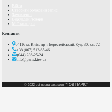
Війти
Створити обліковий запис
Замовлення
Відкладені товари
Мої закладки
Контакти
04116 м. Київ, пр-т Берестейський, буд. 30, кв. 72
+38 (067) 513-65-46
(044) 286-25-24
info@paris.kiev.ua
"ТОВ ПАРІС"
©
2022 всі права захищені