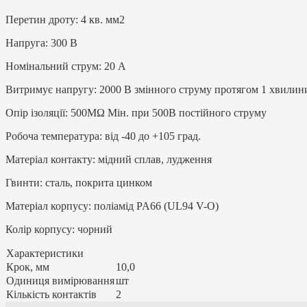
Перетин дроту: 4 кв. мм2
Напруга: 300 В
Номінальний струм: 20 А
Витримує напругу: 2000 В змінного струму протягом 1 хвилин
Опір ізоляції: 500MΩ Мін. при 500В постійного струму
Робоча температура: від -40 до +105 град.
Матеріал контакту: мідний сплав, лудження
Гвинти: сталь, покрита цинком
Матеріал корпусу: поліамід PA66 (UL94 V-O)
Колір корпусу: чорний
Характеристики
Крок, мм
10,0
Одиниця вимірювання
шт
Кількість контактів
2