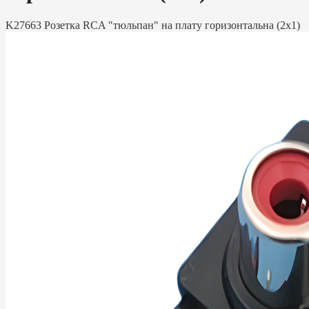
K27663 Розетка RCA "тюльпан" на плату горизонтальна (2x1)