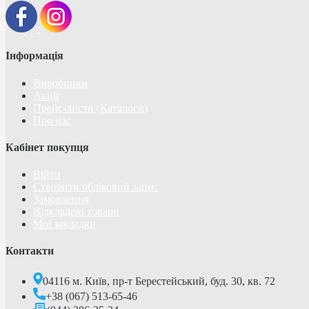
Інформація
Виробники
Акції
Прайс-листи (Каталоги)
Про нас
Кабінет покупця
Війти
Створити обліковий запис
Замовлення
Відкладені товари
Мої закладки
Контакти
04116 м. Київ, пр-т Берестейський, буд. 30, кв. 72
+38 (067) 513-65-46