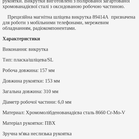
рукоятки. Викрутки виготовлені з полірованої загартованої
хромованадієвої сталі з оксидованою робочою частиною.
Прецизійна магнітна шліцева викрутка 89414A призначена
для роботи з мобільними телефонами, мережевим
обладнанням, радіокомпонентами.
Характеристики
Виконання: викрутка
Тип: пласка/шліцева/SL
Робоча довжина: 157 мм
Довжина рукоятки: 153 мм
Загальна довжина: 310 мм
Діаметр робочої частини: 6,0 мм
Материал: Хромомолібденованадієва сталь 8660 Cr-Mo-V
Матеріал рукоятки: ПВХ
Зручна м'яка неслизька рукоятка