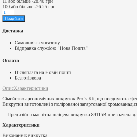
11
або більше
-
28.40 грн
100
або більше
-
26.25 грн
Доставка
Самовивіз з магазину
Відправка службою "Нова Пошта"
Оплата
Післяплата на Новій пошті
Безготівкова
Опис
Характеристики
Сімейство аргономічних викруток Pro 's Kit, що поєднують ефект
Викрутки виготовлені з полірованої загартованої хромованадіє
Прецизійна магнітна шліцева викрутка 89115B призначена дл
Характеристики
Виконання: викрутка