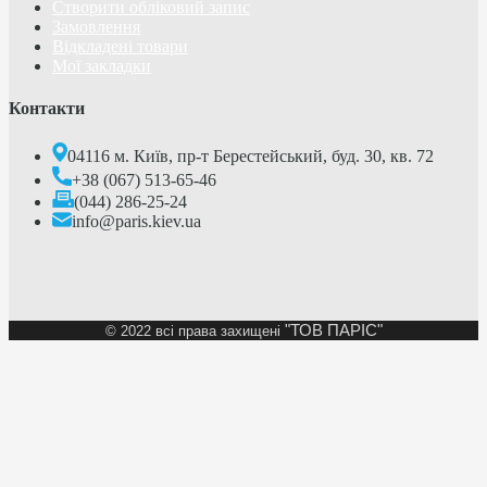
Створити обліковий запис
Замовлення
Відкладені товари
Мої закладки
Контакти
04116 м. Київ, пр-т Берестейський, буд. 30, кв. 72
+38 (067) 513-65-46
(044) 286-25-24
info@paris.kiev.ua
"ТОВ ПАРІС"
©
2022 всі права захищені