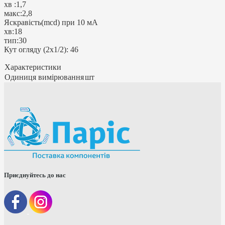
хв :1,7
макс:2,8
Яскравість(mcd) при 10 мА
хв:18
тип:30
Кут огляду (2х1/2): 46
Характеристики
Одиниця вимірювання
шт
Приєднуйтесь до нас