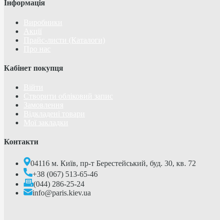
Інформація
Виробники
Акції
Прайс-листи (Каталоги)
Про нас
Кабінет покупця
Війти
Створити обліковий запис
Замовлення
Відкладені товари
Мої закладки
Контакти
04116 м. Київ, пр-т Берестейський, буд. 30, кв. 72
+38 (067) 513-65-46
(044) 286-25-24
info@paris.kiev.ua