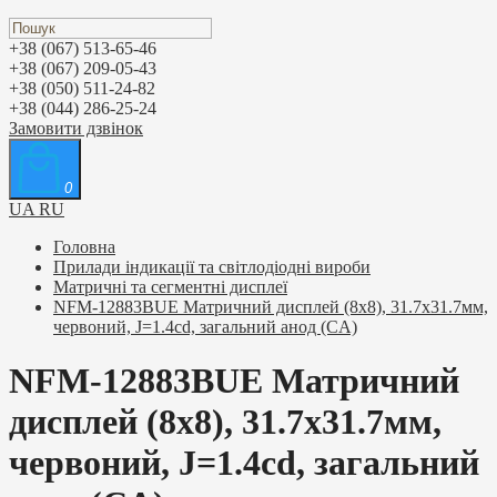
+38 (067) 513-65-46
+38 (067) 209-05-43
+38 (050) 511-24-82
+38 (044) 286-25-24
Замовити дзвінок
0
UA
RU
Головна
Прилади індикації та світлодіодні вироби
Матричні та сегментні дисплеї
NFM-12883BUE Матричний дисплей (8х8), 31.7х31.7мм,
червоний, J=1.4cd, загальний анод (CA)
NFM-12883BUE Матричний
дисплей (8х8), 31.7х31.7мм,
червоний, J=1.4cd, загальний