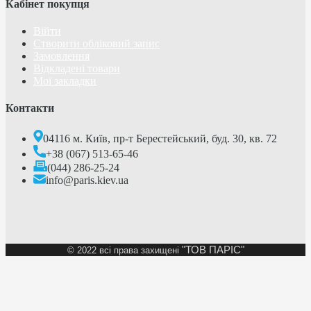
Кабінет покупця
Війти
Створити обліковий запис
Замовлення
Відкладені товари
Мої закладки
Контакти
04116 м. Київ, пр-т Берестейський, буд. 30, кв. 72
+38 (067) 513-65-46
(044) 286-25-24
info@paris.kiev.ua
"ТОВ ПАРІС"
©
2022 всі права захищені