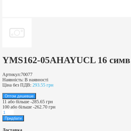
YMS162-05AHAYUCL 16 cимв (4,
Артикул:
70077
Наявність:
В наявності
Ціна без ПДВ:
293.55 грн
Оптом дешевше
11
або більше
-
285.65 грн
100
або більше
-
262.70 грн
Доставка