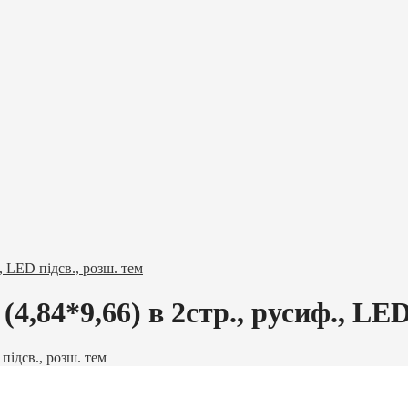
 LED підсв., розш. тем
84*9,66) в 2стр., русиф., LED 
ідсв., розш. тем