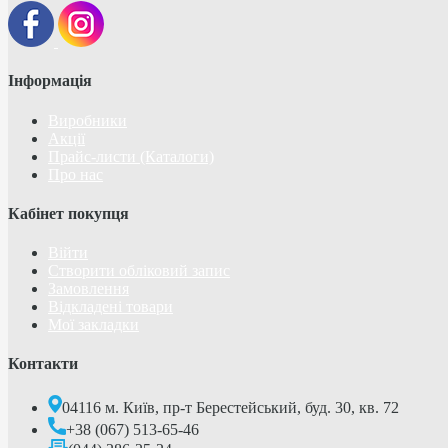
Інформація
Виробники
Акції
Прайс-листи (Каталоги)
Про нас
Кабінет покупця
Війти
Створити обліковий запис
Замовлення
Відкладені товари
Мої закладки
Контакти
04116 м. Київ, пр-т Берестейський, буд. 30, кв. 72
+38 (067) 513-65-46