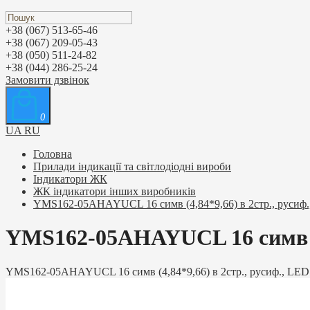
+38 (067) 513-65-46
+38 (067) 209-05-43
+38 (050) 511-24-82
+38 (044) 286-25-24
Замовити дзвінок
0
UA
RU
Головна
Прилади індикації та світлодіодні вироби
Індикатори ЖК
ЖК індикатори інших виробників
YMS162-05AHAYUCL 16 cимв (4,84*9,66) в 2стр., русиф.,
YMS162-05AHAYUCL 16 cимв (4,
YMS162-05AHAYUCL 16 cимв (4,84*9,66) в 2стр., русиф., LED п