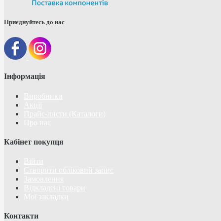
Приєднуйтесь до нас
Інформація
Виробники
Акції
Прайс-листи (Каталоги)
Про нас
Кабінет покупця
Війти
Створити обліковий запис
Замовлення
Відкладені товари
Мої закладки
Контакти