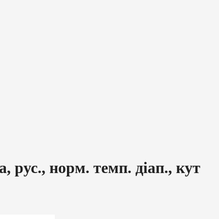
рус., норм. темп. діап., кут