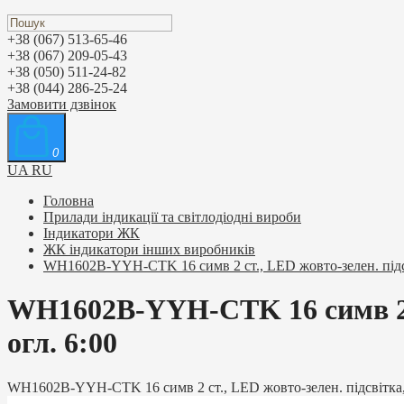
+38 (067) 513-65-46
+38 (067) 209-05-43
+38 (050) 511-24-82
+38 (044) 286-25-24
Замовити дзвінок
0
UA
RU
Головна
Прилади індикації та світлодіодні вироби
Індикатори ЖК
ЖК індикатори інших виробників
WH1602B-YYH-CTK 16 симв 2 ст., LED жовто-зелен. підсвітк
WH1602B-YYH-CTK 16 симв 2 ст.
огл. 6:00
WH1602B-YYH-CTK 16 симв 2 ст., LED жовто-зелен. підсвітка, ру