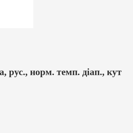
рус., норм. темп. діап., кут