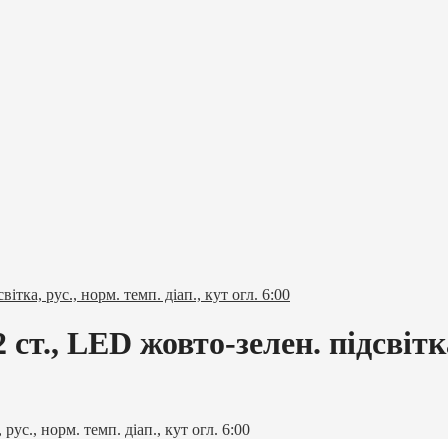
а, рус., норм. темп. діап., кут огл. 6:00
, LED жовто-зелен. підсвітка, 
с., норм. темп. діап., кут огл. 6:00