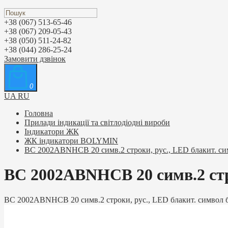
+38 (067) 513-65-46
+38 (067) 209-05-43
+38 (050) 511-24-82
+38 (044) 286-25-24
Замовити дзвінок
0
UA
RU
Головна
Прилади індикації та світлодіодні вироби
Індикатори ЖК
ЖК індикатори BOLYMIN
BC 2002ABNHCB 20 симв.2 строки, рус., LED блакит. сим
BC 2002ABNHCB 20 симв.2 стро
BC 2002ABNHCB 20 симв.2 строки, рус., LED блакит. символ б