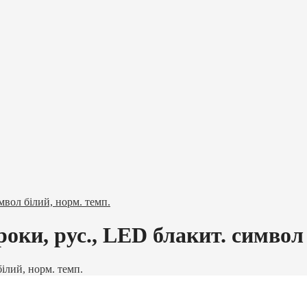
вол білий, норм. темп.
ки, рус., LED блакит. символ 
ілий, норм. темп.