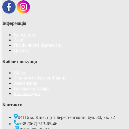
Інформація
Виробники
Акції
Прайс-листи (Каталоги)
Про нас
Кабінет покупця
Війти
Створити обліковий запис
Замовлення
Відкладені товари
Мої закладки
Контакти
04116 м. Київ, пр-т Берестейський, буд. 30, кв. 72
+38 (067) 513-65-46