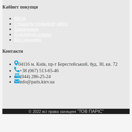
Кабінет покупця
Війти
Створити обліковий запис
Замовлення
Відкладені товари
Мої закладки
Контакти
04116 м. Київ, пр-т Берестейський, буд. 30, кв. 72
+38 (067) 513-65-46
(044) 286-25-24
info@paris.kiev.ua
"ТОВ ПАРІС"
©
2022 всі права захищені